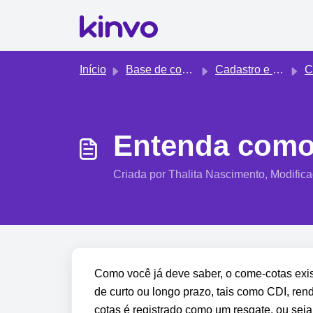
Ir para o conteúdo principal
Início
Base de conhecimento
Cadastro e edição manual de ativos
Ca
Entenda como 
Criada por Thalita Nascimento, Modific
Como você já deve saber, o come-cotas exist
de curto ou longo prazo, tais como CDI, ren
cotas é registrado como um resgate, ou seja