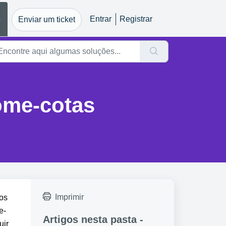
o
Entrar
Registrar
Enviar um ticket
ome-cotas
Imprimir
os 
e-
Artigos nesta pasta -
ir 