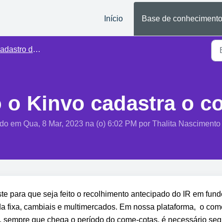
Início
Base de conheciment
dastro de eventos
o Kinvo cadastra o c
ado em Qua, 8 Mar, 2023 na (o) 6:02 PM por Thalita Nascimento
e para que seja feito o recolhimento antecipado do IR em fund
da fixa, cambiais e multimercados. Em nossa plataforma,  o com
, sempre que chega o período do come-cotas, é necessário segu