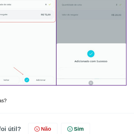
tas?
oi útil?
Não
Sim